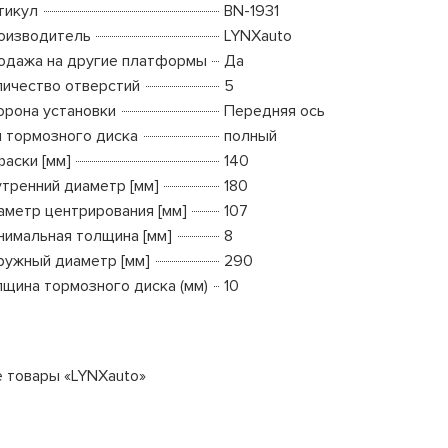
тикул
BN-1931
оизводитель
LYNXauto
одажа на другие платформы
Да
личество отверстий
5
орона установки
Передняя ось
п тормозного диска
полный
фаски [мм]
140
утренний диаметр [мм]
180
аметр центрирования [мм]
107
нимальная толщина [мм]
8
ружный диаметр [мм]
290
лщина тормозного диска (мм)
10
е товары «LYNXauto»