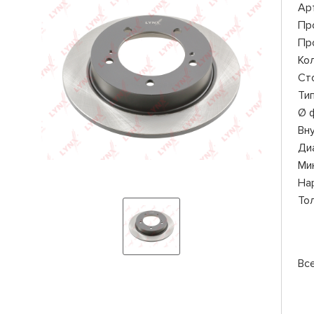
Ар
Пр
Пр
Ко
Ст
Ти
Ø 
Вн
Ди
Ми
На
То
Вс