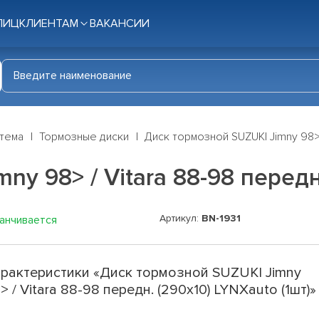
ЛИЦ
КЛИЕНТАМ
ВАКАНСИИ
стема
Тормозные диски
Диск тормозной SUZUKI Jimny 98> /
y 98> / Vitara 88-98 передн.
Артикул:
BN-1931
канчивается
рактеристики «Диск тормозной SUZUKI Jimny
> / Vitara 88-98 передн. (290x10) LYNXauto (1шт)»