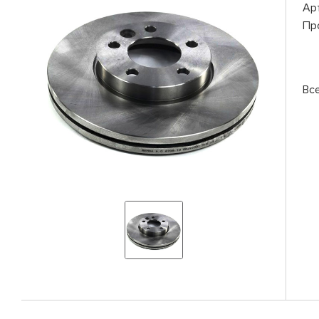
Ар
Пр
Вс