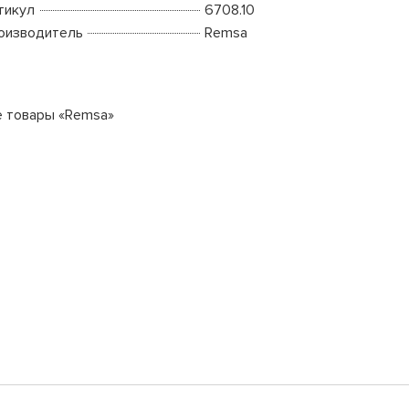
тикул
6708.10
оизводитель
Remsa
е товары «Remsa»