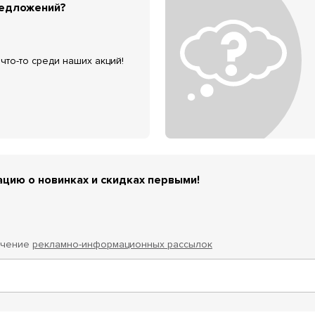
редложений?
что-то среди наших акций!
цию о новинках и скидках первыми!
учение
рекламно-информационных рассылок