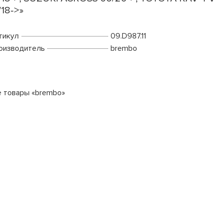
/18->»
тикул
09.D987.11
оизводитель
brembo
е товары «brembo»