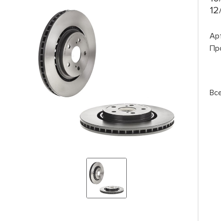
12
Ар
Пр
Вс