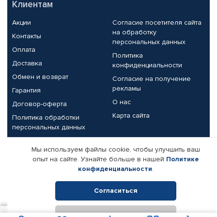
Клиентам
Акции
Согласие посетителя сайта
на обработку
Контакты
персональных данных
Оплата
Политика
Доставка
конфиденциальности
Обмен и возврат
Согласие на получение
рекламы
Гарантия
О нас
Договор-оферта
Карта сайта
Политика обработки
персональных данных
Партнерам
Мы используем файлы cookie, чтобы улучшить ваш
опыт на сайте. Узнайте больше в нашей
Политике
Корпоративным клиентам
Реквизиты компании
конфиденциальности
.
Поставщикам
Согласиться
Отклонить
© КАМАЗ ЦЕНТР ДОНЕЦК, 2015-2026. Все права защищены.