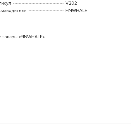
тикул
V202
оизводитель
FINWHALE
е товары «FINWHALE»