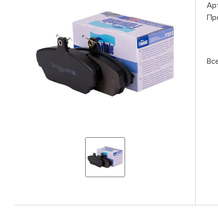
Ар
Пр
Вс