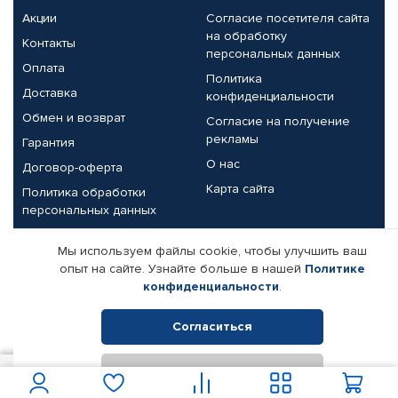
Акции
Согласие посетителя сайта
на обработку
Контакты
персональных данных
Оплата
Политика
Доставка
конфиденциальности
Обмен и возврат
Согласие на получение
рекламы
Гарантия
О нас
Договор-оферта
Карта сайта
Политика обработки
персональных данных
Партнерам
Мы используем файлы cookie, чтобы улучшить ваш
опыт на сайте. Узнайте больше в нашей
Политике
Корпоративным клиентам
Реквизиты компании
конфиденциальности
.
Поставщикам
Согласиться
Отклонить
© КАМАЗ ЦЕНТР ДОНЕЦК, 2015-2026. Все права защищены.
1 150
В корзину
Интернет-магазин автомобильных товаров Автопрофи.