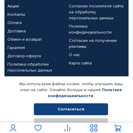
Акции
Согласие посетителя сайта
на обработку
Контакты
персональных данных
Оплата
Политика
Доставка
конфиденциальности
Обмен и возврат
Согласие на получение
рекламы
Гарантия
О нас
Договор-оферта
Карта сайта
Политика обработки
персональных данных
Партнерам
Мы используем файлы cookie, чтобы улучшить ваш
опыт на сайте. Узнайте больше в нашей
Политике
Корпоративным клиентам
Реквизиты компании
конфиденциальности
.
Поставщикам
Согласиться
Отклонить
© КАМАЗ ЦЕНТР ДОНЕЦК, 2015-2026. Все права защищены.
Интернет-магазин автомобильных товаров Автопрофи.