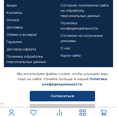
Акции
Согласие посетителя сайта
на обработку
Контакты
персональных данных
Оплата
Политика
Доставка
конфиденциальности
Обмен и возврат
Согласие на получение
рекламы
Гарантия
О нас
Договор-оферта
Карта сайта
Политика обработки
персональных данных
Партнерам
Мы используем файлы cookie, чтобы улучшить ваш
опыт на сайте. Узнайте больше в нашей
Политике
Корпоративным клиентам
Реквизиты компании
конфиденциальности
.
Поставщикам
Согласиться
Отклонить
© КАМАЗ ЦЕНТР ДОНЕЦК, 2015-2026. Все права защищены.
2 100
В корзину
Интернет-магазин автомобильных товаров Автопрофи.