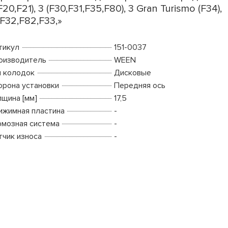
(F20,F21), 3 (F30,F31,F35,F80), 3 Gran Turismo (F34),
(F32,F82,F33,»
тикул
151-0037
оизводитель
WEEN
п колодок
Дисковые
орона установки
Передняя ось
лщина [мм]
17,5
ижимная пластина
-
рмозная система
-
тчик износа
-