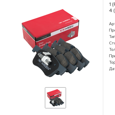
1 
4 
Ар
Пр
Ти
Ст
То
Пр
То
Да