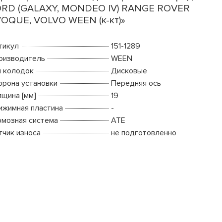
RD (GALAXY, MONDEO IV) RANGE ROVER
OQUE, VOLVO WEEN (к-кт)»
тикул
151-1289
оизводитель
WEEN
п колодок
Дисковые
орона установки
Передняя ось
лщина [мм]
19
ижимная пластина
-
рмозная система
ATE
тчик износа
не подготовленно