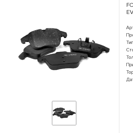
FO
EV
Ар
Пр
Ти
Ст
То
Пр
То
Да