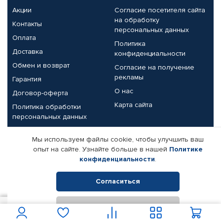
Акции
Согласие посетителя сайта
на обработку
Контакты
персональных данных
Оплата
Политика
Доставка
конфиденциальности
Обмен и возврат
Согласие на получение
рекламы
Гарантия
О нас
Договор-оферта
Карта сайта
Политика обработки
персональных данных
Партнерам
Мы используем файлы cookie, чтобы улучшить ваш
опыт на сайте. Узнайте больше в нашей
Политике
Корпоративным клиентам
Реквизиты компании
конфиденциальности
.
Поставщикам
Согласиться
Отклонить
© КАМАЗ ЦЕНТР ДОНЕЦК, 2015-2026. Все права защищены.
1 852
В корзину
Интернет-магазин автомобильных товаров Автопрофи.