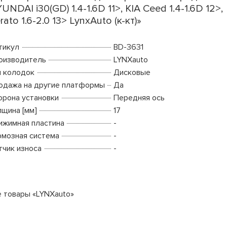
UNDAI i30(GD) 1.4-1.6D 11>, KIA Ceed 1.4-1.6D 12>,
rato 1.6-2.0 13> LynxAuto (к-кт)»
тикул
BD-3631
оизводитель
LYNXauto
п колодок
Дисковые
одажа на другие платформы
Да
орона установки
Передняя ось
лщина [мм]
17
ижимная пластина
-
рмозная система
-
тчик износа
-
е товары «LYNXauto»