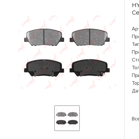
HY
Ce
Ар
Пр
Ти
Пр
Ст
То
Пр
То
Да
Вс