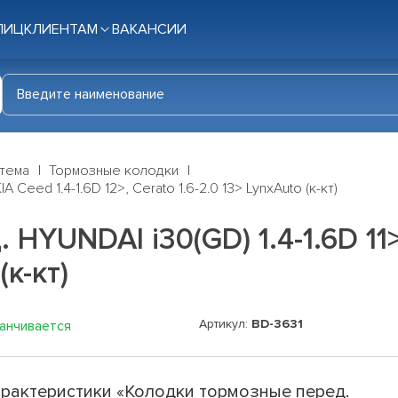
ЛИЦ
КЛИЕНТАМ
ВАКАНСИИ
стема
Тормозные колодки
 Ceed 1.4-1.6D 12>, Cerato 1.6-2.0 13> LynxAuto (к-кт)
YUNDAI i30(GD) 1.4-1.6D 11>,
(к-кт)
Артикул:
BD-3631
канчивается
рактеристики «Колодки тормозные перед.