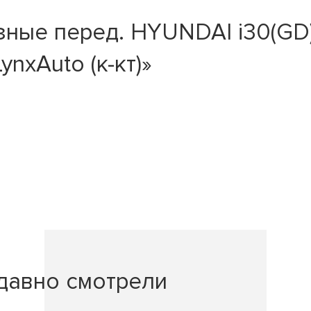
е перед. HYUNDAI i30(GD) 1.4
LynxAuto (к-кт)»
давно смотрели