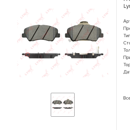
Ly
Ар
Пр
Ти
Ст
То
Пр
То
Да
Вс