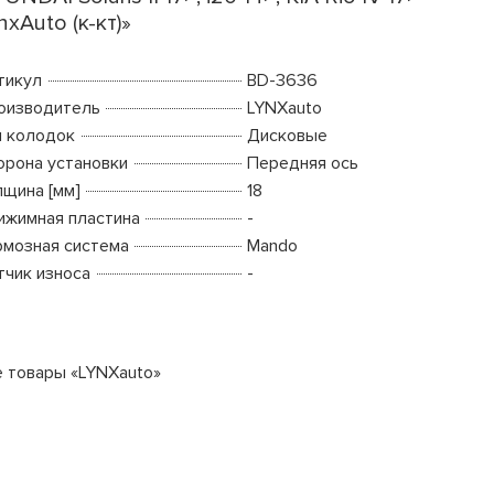
nxAuto (к-кт)»
тикул
BD-3636
оизводитель
LYNXauto
п колодок
Дисковые
орона установки
Передняя ось
лщина [мм]
18
ижимная пластина
-
рмозная система
Mando
тчик износа
-
е товары «LYNXauto»