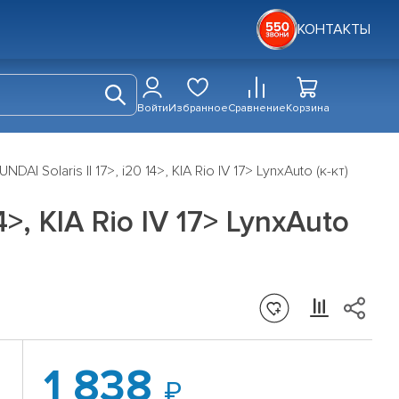
КОНТАКТЫ
Войти
Избранное
Сравнение
Корзина
 Solaris II 17>, i20 14>, KIA Rio IV 17> LynxAuto (к-кт)
>, KIA Rio IV 17> LynxAuto
1 838