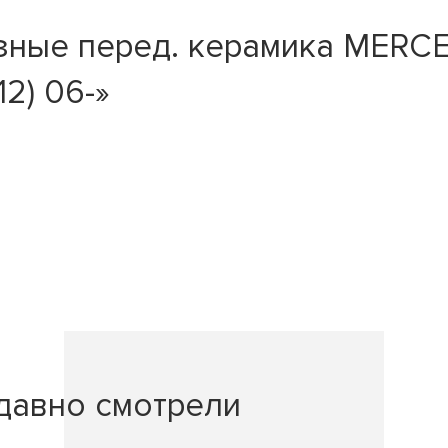
зные перед. керамика MERC
2) 06-»
давно смотрели