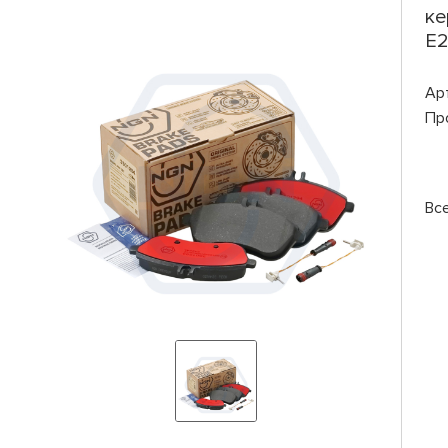
ке
E2
Ар
Пр
Вс