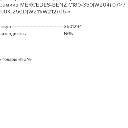
рамика MERCEDES-BENZ C180-350(W204) 07> /
00K-250D(W211/W212) 06-»
тикул
3501294
оизводитель
NGN
е товары «NGN»