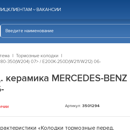
ЛИЦ
КЛИЕНТАМ
ВАКАНСИИ
стема
Тормозные колодки
0-350(W204) 07> / E200K-250D(W211/W212) 06-
. керамика MERCEDES-BENZ C
-
Артикул:
3501294
ичии
рактеристики «Колодки тормозные перед.