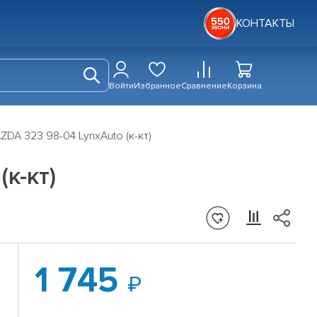
КОНТАКТЫ
Войти
Избранное
Сравнение
Корзина
DA 323 98-04 LynxAuto (к-кт)
к-кт)
1 745