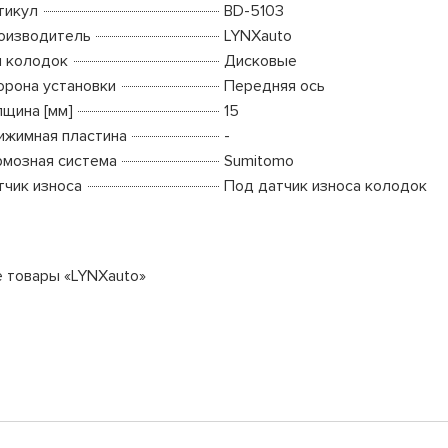
тикул
BD-5103
оизводитель
LYNXauto
п колодок
Дисковые
орона установки
Передняя ось
лщина [мм]
15
ижимная пластина
-
рмозная система
Sumitomo
тчик износа
Под датчик износа колодок
е товары «LYNXauto»