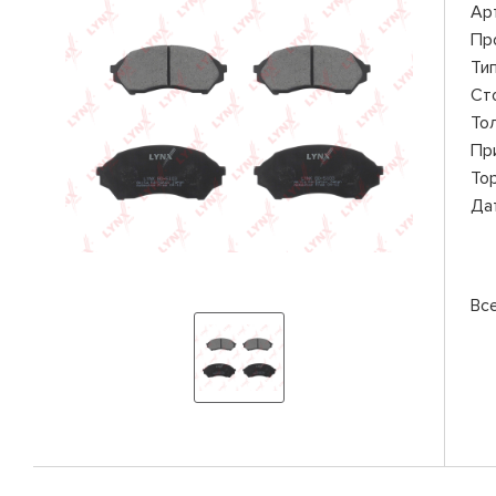
Ар
Пр
Ти
Ст
То
Пр
То
Да
Вс