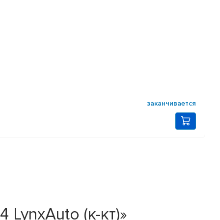
заканчивается
LynxAuto (к-кт)»