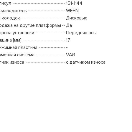
тикул
151-1144
оизводитель
WEEN
п колодок
Дисковые
одажа на другие платформы
Да
орона установки
Передняя ось
лщина [мм]
17
ижимная пластина
-
рмозная система
VAG
тчик износа
с датчиком износа