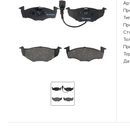
Ар
Пр
Ти
Пр
Ст
То
Пр
То
Да