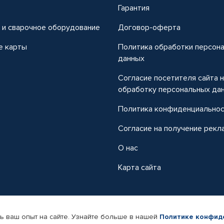
т
Гарантия
 и сварочное оборудование
Договор-оферта
е карты
Политика обработки персон
данных
Согласие посетителя сайта 
обработку персональных да
Политика конфиденциально
Согласие на получение рекл
О нас
Карта сайта
ь ваш опыт на сайте. Узнайте больше в нашей
Политике конфид
-магазин автомобильных товаров Автопрофи.