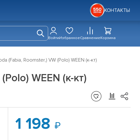
КОНТАКТЫ
Войти
Избранное
Сравнение
Корзина
a (Fabia, Roomster,) VW (Polo) WEEN (к-кт)
(Polo) WEEN (к-кт)
1 198