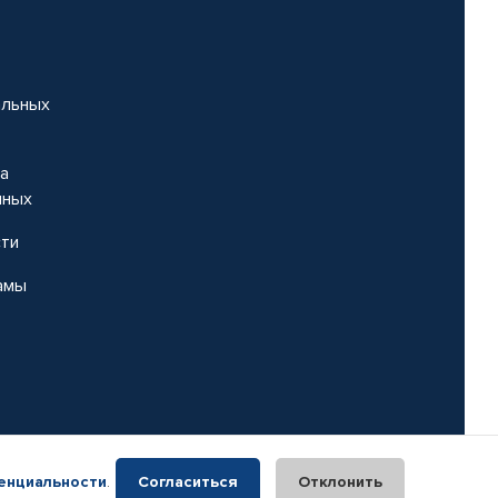
альных
на
нных
сти
амы
енциальности
.
Согласиться
Отклонить