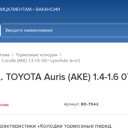
ЛИЦ
КЛИЕНТАМ
ВАКАНСИИ
стема
Тормозные колодки
orolla (AKE) 1.3-1.6 06> LynxAuto (к-кт)
OYOTA Auris (AKE) 1.4-1.6 07>
Артикул:
BD-7542
ичии
рактеристики «Колодки тормозные перед.