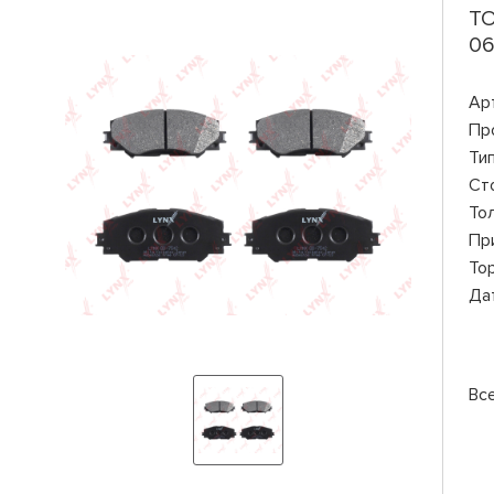
TO
06
Ар
Пр
Ти
Ст
То
Пр
То
Да
Вс