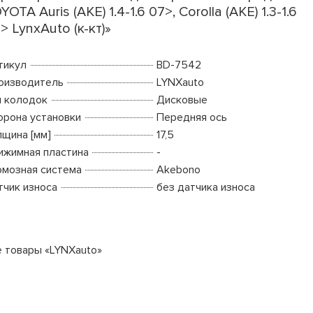
YOTA Auris (AKE) 1.4-1.6 07>, Corolla (AKE) 1.3-1.6
> LynxAuto (к-кт)»
тикул
BD-7542
оизводитель
LYNXauto
п колодок
Дисковые
орона установки
Передняя ось
лщина [мм]
17,5
ижимная пластина
-
рмозная система
Akebono
тчик износа
без датчика износа
е товары «LYNXauto»