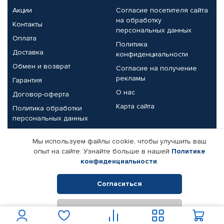
Акции
Согласие посетителя сайта
на обработку
Контакты
персональных данных
Оплата
Политика
Доставка
конфиденциальности
Обмен и возврат
Согласие на получение
рекламы
Гарантия
О нас
Договор-оферта
Карта сайта
Политика обработки
персональных данных
Партнерам
Мы используем файлы cookie, чтобы улучшить ваш
опыт на сайте. Узнайте больше в нашей
Политике
Корпоративным клиентам
Реквизиты компании
конфиденциальности
.
Поставщикам
Согласиться
Отклонить
© КАМАЗ ЦЕНТР ДОНЕЦК, 2015-2026. Все права защищены.
Интернет-магазин автомобильных товаров Автопрофи.