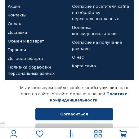
Акции
Согласие посетителя сайта
на обработку
Контакты
персональных данных
Оплата
Политика
Доставка
конфиденциальности
Обмен и возврат
Согласие на получение
рекламы
Гарантия
О нас
Договор-оферта
Карта сайта
Политика обработки
персональных данных
Партнерам
Мы используем файлы cookie, чтобы улучшить ваш
опыт на сайте. Узнайте больше в нашей
Политике
Корпоративным клиентам
Реквизиты компании
конфиденциальности
.
Поставщикам
Согласиться
Отклонить
© КАМАЗ ЦЕНТР ДОНЕЦК, 2015-2026. Все права защищены.
5 150
В корзину
Интернет-магазин автомобильных товаров Автопрофи.