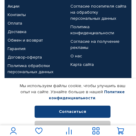
Акции
Согласие посетителя сайта
на обработку
Контакты
персональных данных
Оплата
Политика
Доставка
конфиденциальности
Обмен и возврат
Согласие на получение
рекламы
Гарантия
О нас
Договор-оферта
Карта сайта
Политика обработки
персональных данных
Партнерам
Мы используем файлы cookie, чтобы улучшить ваш
опыт на сайте. Узнайте больше в нашей
Политике
Корпоративным клиентам
Реквизиты компании
конфиденциальности
.
Поставщикам
Согласиться
Отклонить
© КАМАЗ ЦЕНТР ДОНЕЦК, 2015-2026. Все права защищены.
Интернет-магазин автомобильных товаров Автопрофи.