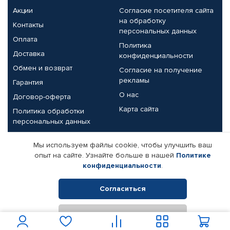
Акции
Согласие посетителя сайта
на обработку
Контакты
персональных данных
Оплата
Политика
Доставка
конфиденциальности
Обмен и возврат
Согласие на получение
рекламы
Гарантия
О нас
Договор-оферта
Карта сайта
Политика обработки
персональных данных
Партнерам
Мы используем файлы cookie, чтобы улучшить ваш
опыт на сайте. Узнайте больше в нашей
Политике
Корпоративным клиентам
Реквизиты компании
конфиденциальности
.
Поставщикам
Согласиться
Отклонить
© КАМАЗ ЦЕНТР ДОНЕЦК, 2015-2026. Все права защищены.
Интернет-магазин автомобильных товаров Автопрофи.