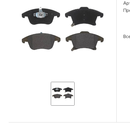
Ар
Пр
Вс