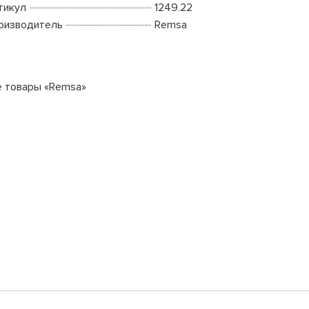
тикул
1249.22
оизводитель
Remsa
е товары «Remsa»