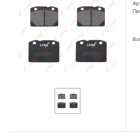
Ар
Пр
Вс