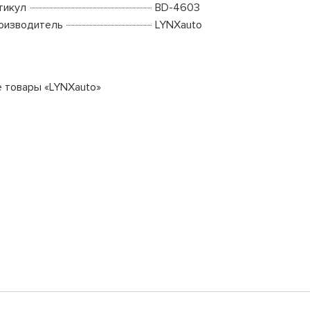
тикул
BD-4603
оизводитель
LYNXauto
е товары «LYNXauto»