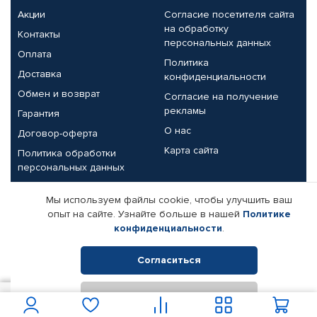
Акции
Согласие посетителя сайта
на обработку
Контакты
персональных данных
Оплата
Политика
Доставка
конфиденциальности
Обмен и возврат
Согласие на получение
рекламы
Гарантия
О нас
Договор-оферта
Карта сайта
Политика обработки
персональных данных
Партнерам
Мы используем файлы cookie, чтобы улучшить ваш
опыт на сайте. Узнайте больше в нашей
Политике
Корпоративным клиентам
Реквизиты компании
конфиденциальности
.
Поставщикам
Согласиться
Отклонить
© КАМАЗ ЦЕНТР ДОНЕЦК, 2015-2026. Все права защищены.
3 800
В корзину
Интернет-магазин автомобильных товаров Автопрофи.