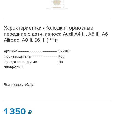
Характеристики «Колодки тормозные
передние с датч. износа Audi A4 III, A6 III, A6
Allroad, A8 II, S6 III (****)»
Артикул
1659KT
Производитель
Kotl
Продажа на другие
Да
платформы
Все товары «Kotl»
1 350