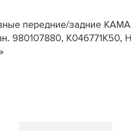
зные передние/задние КАМАЗ
ан. 980107880, K046771K50,
»