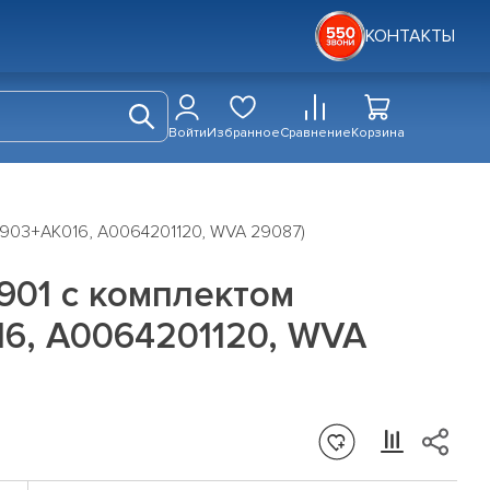
КОНТАКТЫ
Войти
Избранное
Сравнение
Корзина
4903+AK016, A0064201120, WVA 29087)
901 с комплектом
16, A0064201120, WVA