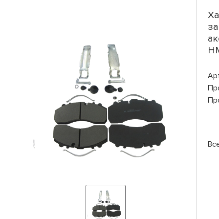
Ха
за
ак
HM
Ар
Пр
Пр
Вс