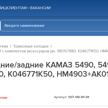
ЛИЦ
КЛИЕНТАМ
ВАКАНСИИ
стема
Тормозные колодки
 с комплектом аксессуаров (ан. 980107880, K046771K50, HM
ние/задние КАМАЗ 5490, 54
80, K046771K50, HM4903+AK0
Артикул:
137-00-01-01
ичии