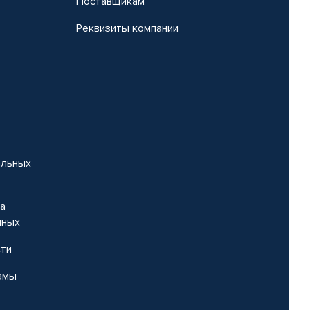
Поставщикам
Реквизиты компании
альных
на
нных
сти
амы