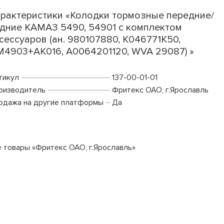
рактеристики «Колодки тормозные передние/
дние КАМАЗ 5490, 54901 с комплектом
сессуаров (ан. 980107880, K046771K50,
4903+AK016, A0064201120, WVA 29087) »
тикул
137-00-01-01
оизводитель
Фритекс ОАО, г.Ярославль
одажа на другие платформы
Да
е товары «Фритекс ОАО, г.Ярославль»