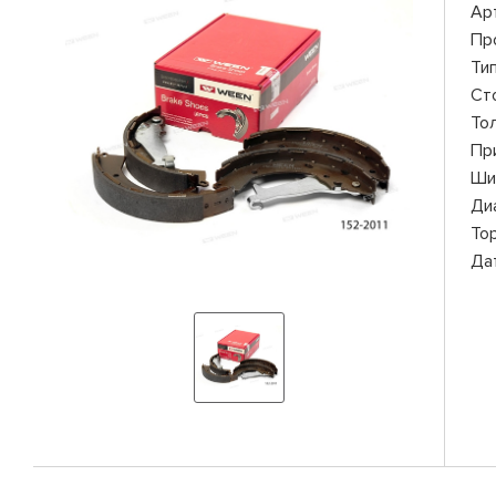
Ар
Пр
Ти
Ст
То
Пр
Ши
Ди
То
Да