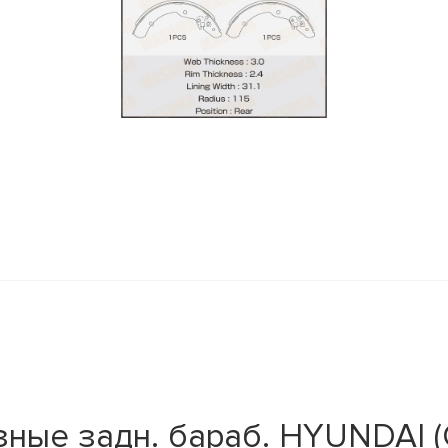
y
ные задн. бараб. HYUNDAI (G