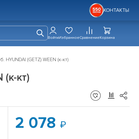
КОНТАКТЫ
Войти
Избранное
Сравнение
Корзина
б. HYUNDAI (GETZ) WEEN (к-кт)
(к-кт)
2 078
.