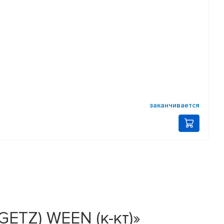
заканчивается
ETZ) WEEN (к-кт)»