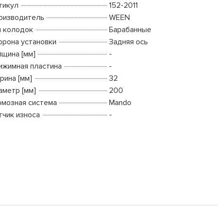
тикул
152-2011
оизводитель
WEEN
п колодок
Барабанные
орона установки
Задняя ось
лщина [мм]
-
ижимная пластина
-
рина [мм]
32
аметр [мм]
200
рмозная система
Mando
тчик износа
-