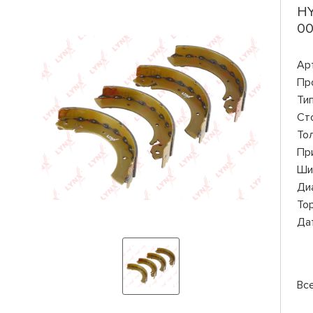
HY
00
Ар
Пр
Ти
Ст
То
Пр
Ши
Ди
То
Да
Вс