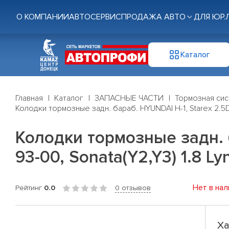
О КОМПАНИИ
АВТОСЕРВИС
ПРОДАЖА АВТО
ДЛЯ ЮР.
Каталог
Главная
Каталог
ЗАПАСНЫЕ ЧАСТИ
Тормозная си
Колодки тормозные задн. бараб. HYUNDAI H-1, Starex 2.5D 9
Колодки тормозные задн. б
93-00, Sonata(Y2,Y3) 1.8 Lyn
Нет в нал
Рейтинг
0.0
0 отзывов
Ха