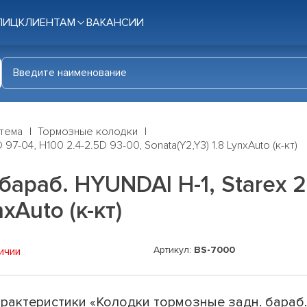
ЛИЦ
КЛИЕНТАМ
ВАКАНСИИ
стема
Тормозные колодки
7-04, H100 2.4-2.5D 93-00, Sonata(Y2,Y3) 1.8 LynxAuto (к-кт)
араб. HYUNDAI H-1, Starex 2
xAuto (к-кт)
Артикул:
BS-7000
ичии
рактеристики «Колодки тормозные задн. бараб