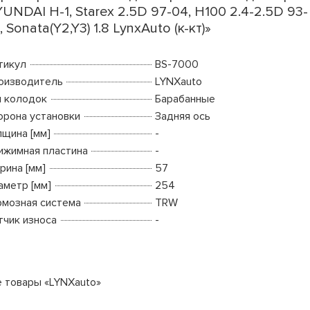
UNDAI H-1, Starex 2.5D 97-04, H100 2.4-2.5D 93-
, Sonata(Y2,Y3) 1.8 LynxAuto (к-кт)»
тикул
BS-7000
оизводитель
LYNXauto
п колодок
Барабанные
орона установки
Задняя ось
лщина [мм]
-
ижимная пластина
-
рина [мм]
57
аметр [мм]
254
рмозная система
TRW
тчик износа
-
е товары «LYNXauto»