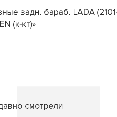
ые задн. бараб. LADA (2101-
N (к-кт)»
давно смотрели