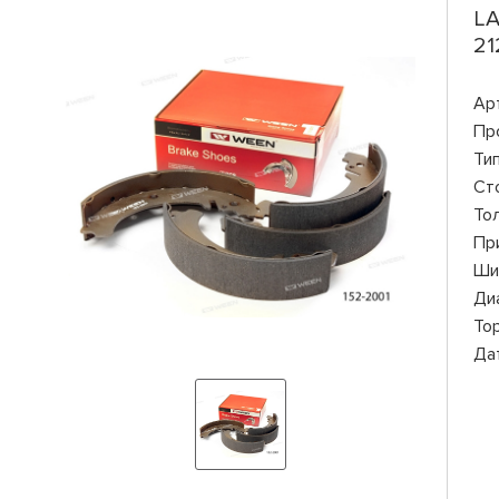
LA
21
Ар
Пр
Ти
Ст
То
Пр
Ши
Ди
То
Да