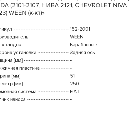
DA (2101-2107, НИВА 2121, CHEVROLET NIVA
23) WEEN (к-кт)»
тикул
152-2001
оизводитель
WEEN
п колодок
Барабанные
орона установки
Задняя ось
лщина [мм]
-
ижимная пластина
-
рина [мм]
51
аметр [мм]
250
рмозная система
FIAT
тчик износа
-