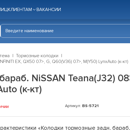
ЛИЦ
КЛИЕНТАМ
ВАКАНСИИ
стема
Тормозные колодки
FINITI EX, QX50 07>, G, Q60(V36) 07>, M(Y50) LynxAuto (к-кт)
араб. NiSSAN Teana(J32) 08>,
uto (к-кт)
Артикул:
BS-5721
ичии
рактеристики «Колодки тормозные задн. бараб