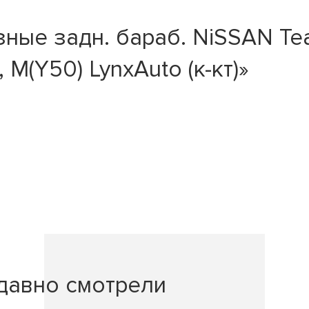
ые задн. бараб. NiSSAN Teana
 M(Y50) LynxAuto (к-кт)»
давно смотрели