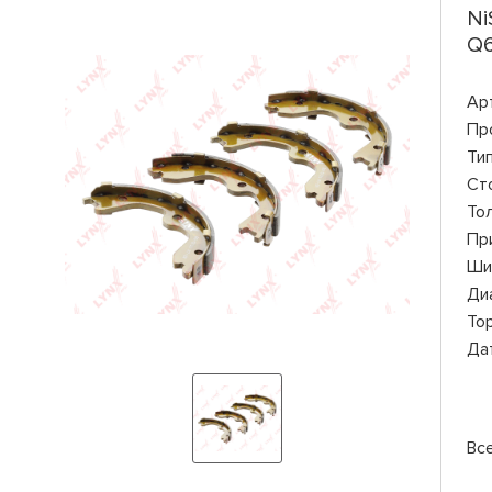
Ni
Q6
Ар
Пр
Ти
Ст
То
Пр
Ши
Ди
То
Да
Вс