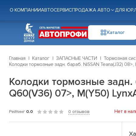
О КОМПАНИИ
АВТОСЕРВИС
ПРОДАЖА АВТО
ДЛЯ ЮР.
Каталог
Главная
Каталог
ЗАПАСНЫЕ ЧАСТИ
Тормозная си
Колодки тормозные задн. бараб. NiSSAN Teana(J32) 08>, IN
Колодки тормозные задн. б
Q60(V36) 07>, M(Y50) LynxA
Нет в нал
Рейтинг
0.0
0 отзывов
Ха