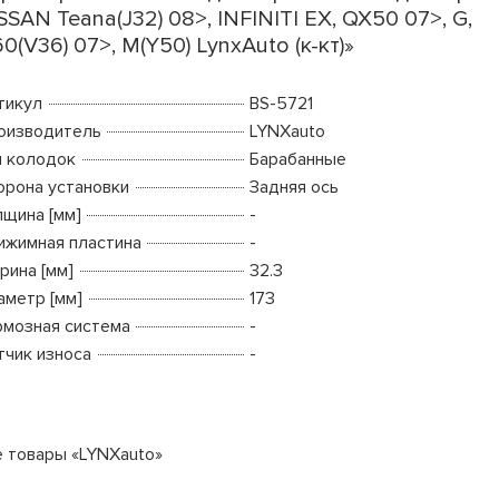
SSAN Teana(J32) 08>, INFINITI EX, QX50 07>, G,
0(V36) 07>, M(Y50) LynxAuto (к-кт)»
тикул
BS-5721
оизводитель
LYNXauto
п колодок
Барабанные
орона установки
Задняя ось
лщина [мм]
-
ижимная пластина
-
рина [мм]
32.3
аметр [мм]
173
рмозная система
-
тчик износа
-
е товары «LYNXauto»