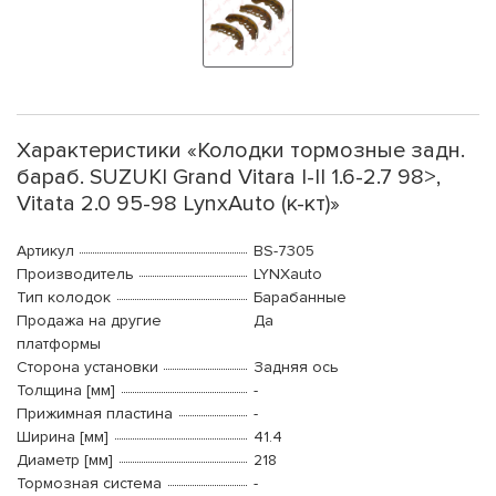
Характеристики «Колодки тормозные задн.
бараб. SUZUKI Grand Vitara I-II 1.6-2.7 98>,
Vitata 2.0 95-98 LynxAuto (к-кт)»
Артикул
BS-7305
Производитель
LYNXauto
Тип колодок
Барабанные
Продажа на другие
Да
платформы
Сторона установки
Задняя ось
Толщина [мм]
-
Прижимная пластина
-
Ширина [мм]
41.4
Диаметр [мм]
218
Тормозная система
-