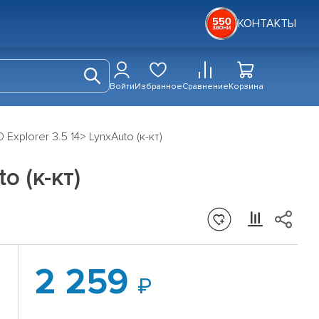
КОНТАКТЫ
Войти
Избранное
Сравнение
Корзина
xplorer 3.5 14> LynxAuto (к-кт)
o (к-кт)
2 259