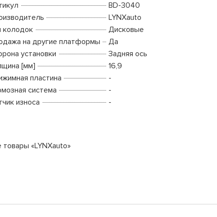
тикул
BD-3040
оизводитель
LYNXauto
п колодок
Дисковые
одажа на другие платформы
Да
орона установки
Задняя ось
лщина [мм]
16,9
ижимная пластина
-
рмозная система
-
тчик износа
-
е товары «LYNXauto»