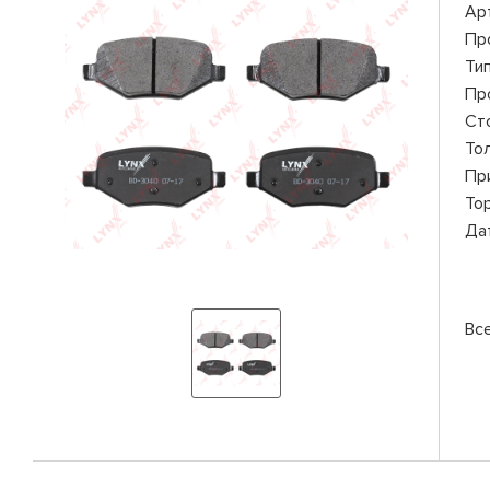
Ар
Пр
Ти
Пр
Ст
То
Пр
То
Да
Вс