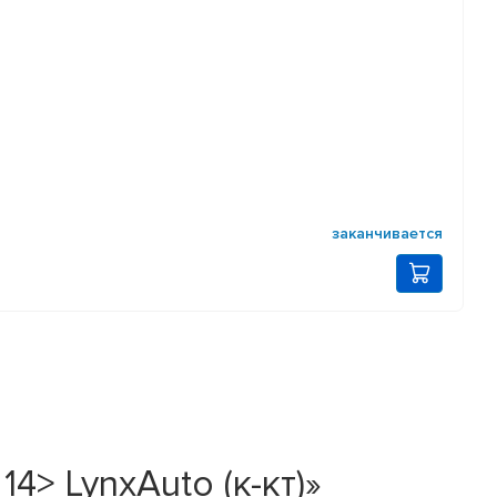
заканчивается
4> LynxAuto (к-кт)»