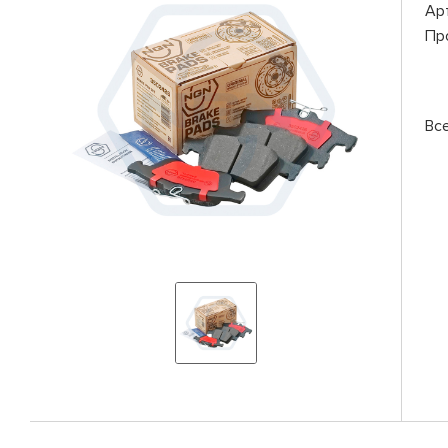
Ар
Пр
Вс