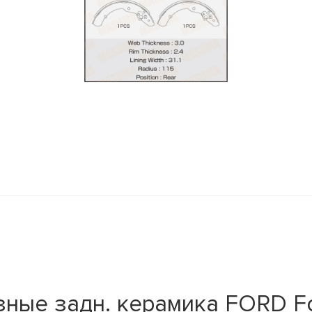
y
ые задн. керамика FORD Focus