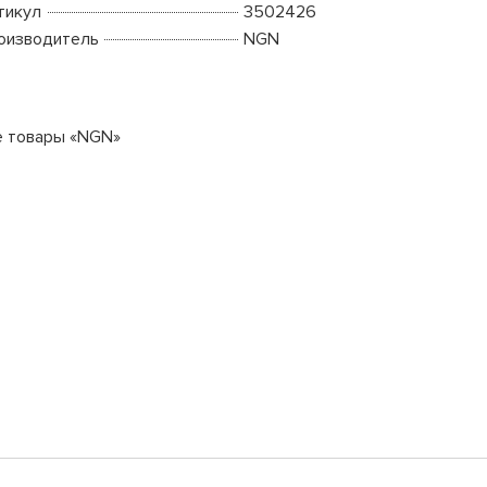
тикул
3502426
оизводитель
NGN
е товары «NGN»