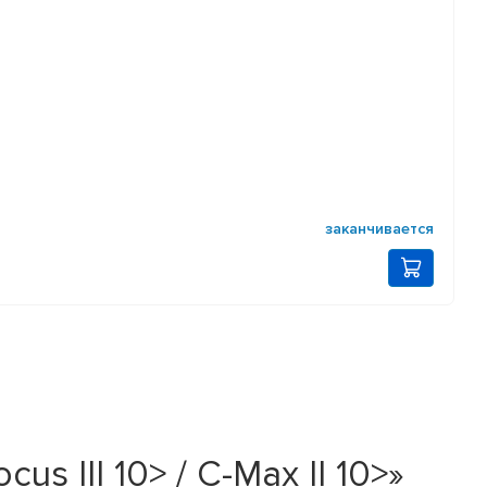
заканчивается
 III 10> / C-Max II 10>»