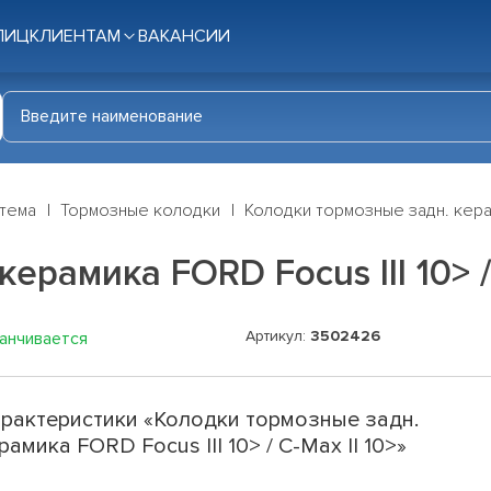
ЛИЦ
КЛИЕНТАМ
ВАКАНСИИ
стема
Тормозные колодки
Колодки тормозные задн. керами
рамика FORD Focus III 10> / 
Артикул:
3502426
канчивается
рактеристики «Колодки тормозные задн.
рамика FORD Focus III 10> / C-Max II 10>»