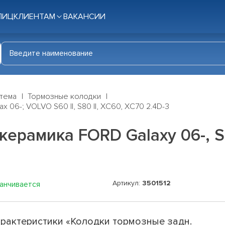
ЛИЦ
КЛИЕНТАМ
ВАКАНСИИ
стема
Тормозные колодки
 06-; VOLVO S60 II, S80 II, XC60, XC70 2.4D-3
ерамика FORD Galaxy 06-, S-
Артикул:
3501512
канчивается
рактеристики «Колодки тормозные задн.