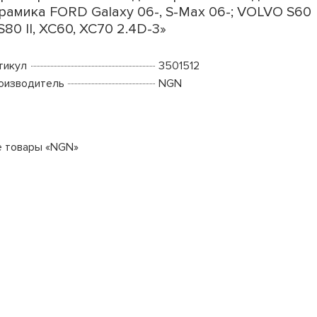
рамика FORD Galaxy 06-, S-Max 06-; VOLVO S60
, S80 II, XC60, XC70 2.4D-3»
тикул
3501512
оизводитель
NGN
е товары «NGN»