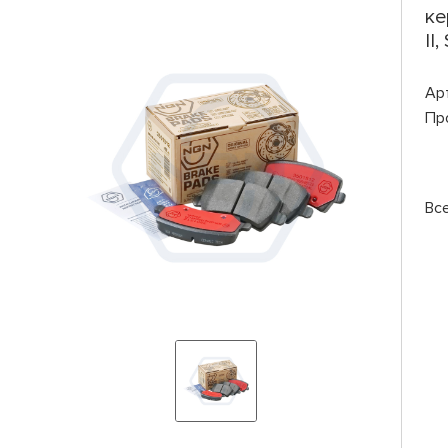
ке
II
Ар
Пр
Вс