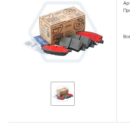
Ар
Пр
Вс