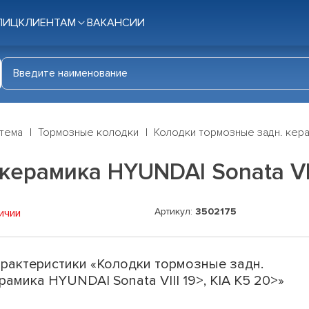
ЛИЦ
КЛИЕНТАМ
ВАКАНСИИ
стема
Тормозные колодки
Колодки тормозные задн. керам
ерамика HYUNDAI Sonata VIII
Артикул:
3502175
ичии
рактеристики «Колодки тормозные задн.
рамика HYUNDAI Sonata VIII 19>, KIA K5 20>»