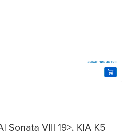
заканчивается
onata VIII 19>, KIA K5