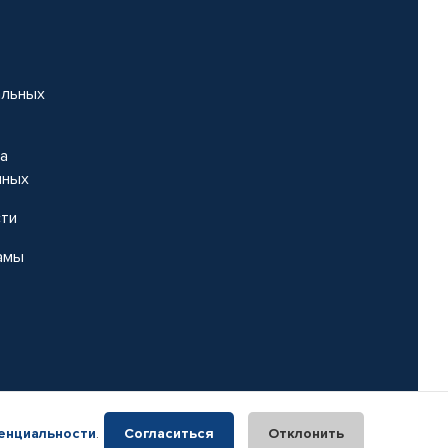
альных
на
нных
сти
амы
енциальности
.
Согласиться
Отклонить