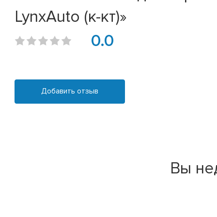
LynxAuto (к-кт)»
0.0
Добавить отзыв
Вы не