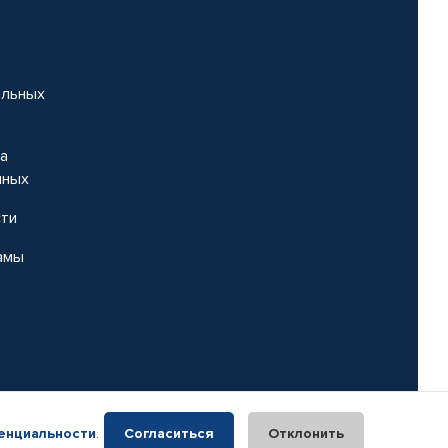
альных
на
нных
сти
амы
енциальности
.
Согласиться
Отклонить