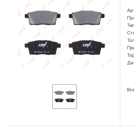
Ар
Пр
Ти
Ст
То
Пр
То
Да
Вс