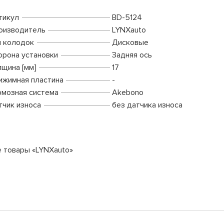
тикул
BD-5124
оизводитель
LYNXauto
п колодок
Дисковые
орона установки
Задняя ось
лщина [мм]
17
ижимная пластина
-
рмозная система
Akebono
тчик износа
без датчика износа
е товары «LYNXauto»