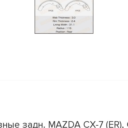
y
ые задн. MAZDA CX-7 (ER), C