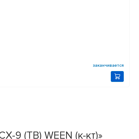
заканчивается
X-9 (TB) WEEN (к-кт)»