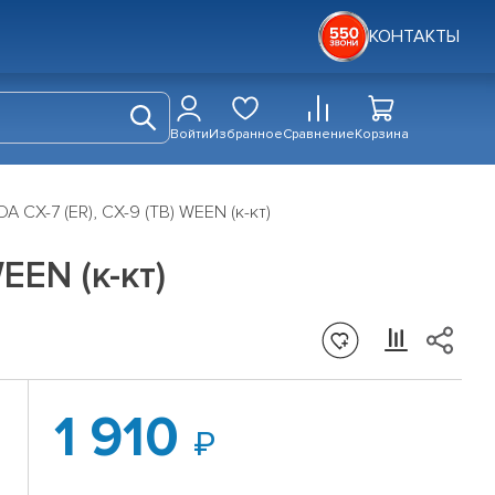
КОНТАКТЫ
Войти
Избранное
Сравнение
Корзина
 CX-7 (ER), CX-9 (TB) WEEN (к-кт)
EEN (к-кт)
1 910