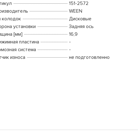
тикул
151-2572
оизводитель
WEEN
п колодок
Дисковые
орона установки
Задняя ось
лщина [мм]
16,9
ижимная пластина
-
рмозная система
-
тчик износа
не подготовленно