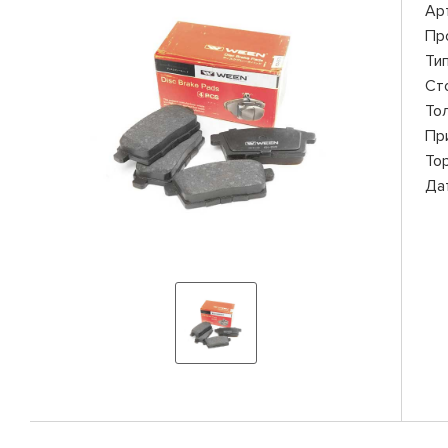
Ар
Пр
Ти
Ст
То
Пр
То
Да