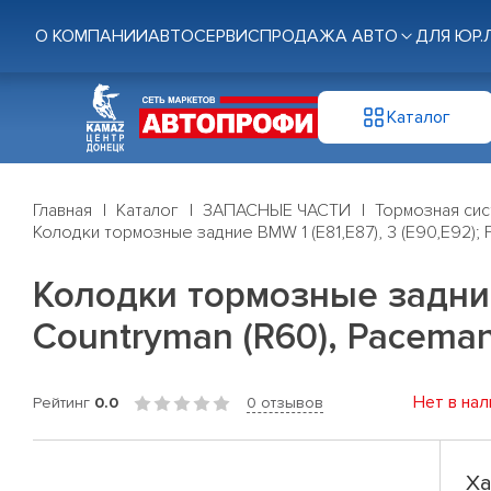
О КОМПАНИИ
АВТОСЕРВИС
ПРОДАЖА АВТО
ДЛЯ ЮР.
Каталог
Главная
Каталог
ЗАПАСНЫЕ ЧАСТИ
Тормозная си
Колодки тормозные задние BMW 1 (E81,E87), 3 (E90,E92); F
Колодки тормозные задние B
Countryman (R60), Pacema
Нет в нал
Рейтинг
0.0
0 отзывов
Ха