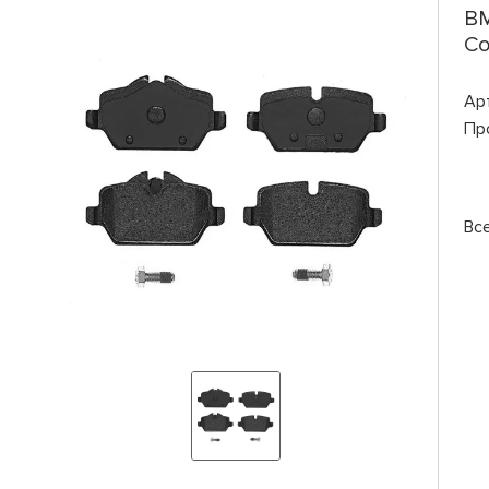
BM
Co
Ар
Пр
Вс