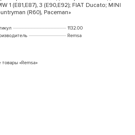
W 1 (E81,E87), 3 (E90,E92); FIAT Ducato; MINI
untryman (R60), Paceman»
тикул
1132.00
оизводитель
Remsa
е товары «Remsa»