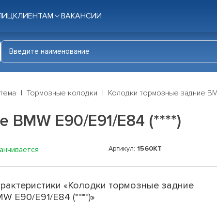
ЛИЦ
КЛИЕНТАМ
ВАКАНСИИ
стема
Тормозные колодки
Колодки тормозные задние BMW
 BMW E90/E91/E84 (****)
Артикул:
1560KT
канчивается
рактеристики «Колодки тормозные задние
W E90/E91/E84 (****)»