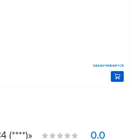
заканчивается
(****)»
0.0