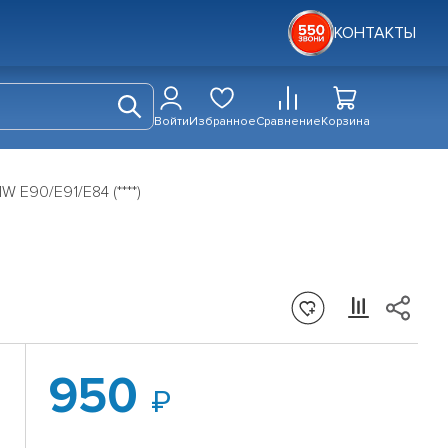
КОНТАКТЫ
Войти
Избранное
Сравнение
Корзина
 E90/E91/E84 (****)
950