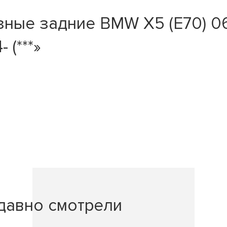
ые задние BMW X5 (E70) 06-,
- (***»
давно смотрели