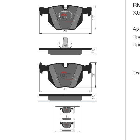
BM
X6
Ар
Пр
Пр
Все