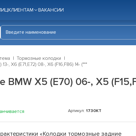
ЛИЦ
КЛИЕНТАМ
ВАКАНСИИ
стема
Тормозные колодки
, X6 (E71,E72) 08-, X6 (F16,F86) 14- (***
MW X5 (E70) 06-, X5 (F15,F85
Артикул:
1730KT
канчивается
рактеристики «Колодки тормозные задние