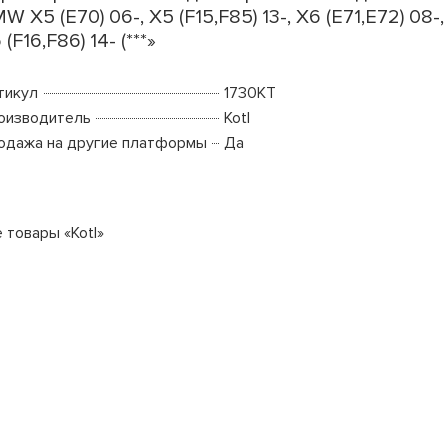
W X5 (E70) 06-, X5 (F15,F85) 13-, X6 (E71,E72) 08-,
 (F16,F86) 14- (***»
тикул
1730KT
оизводитель
Kotl
одажа на другие платформы
Да
 товары «Kotl»