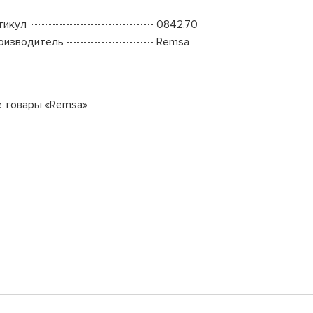
тикул
0842.70
оизводитель
Remsa
е товары «Remsa»