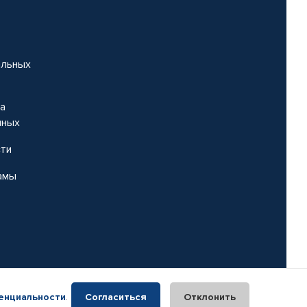
альных
на
нных
сти
амы
енциальности
.
Согласиться
Отклонить