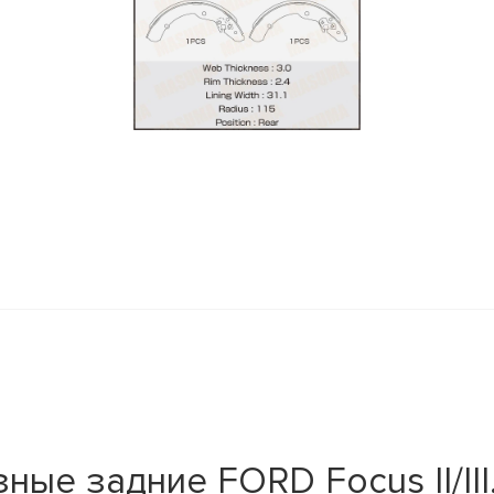
y
е задние FORD Focus II/III, 