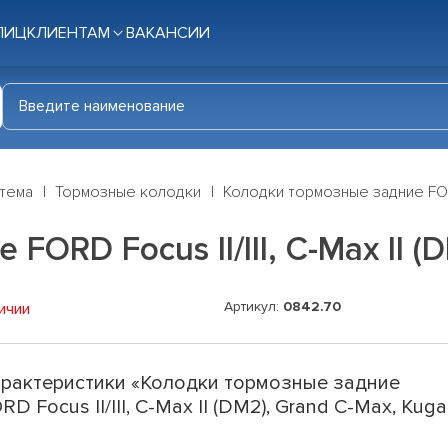
ЛИЦ
КЛИЕНТАМ
ВАКАНСИИ
стема
Тормозные колодки
Колодки тормозные задние FORD F
ORD Focus II/III, C-Max II (D
Артикул:
0842.70
ичии
рактеристики «Колодки тормозные задние
RD Focus II/III, C-Max II (DM2), Grand C-Max, Kuga
»