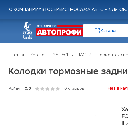
О КОМПАНИИ
АВТОСЕРВИС
ПРОДАЖА АВТО
ДЛЯ ЮР.
Каталог
Главная
Каталог
ЗАПАСНЫЕ ЧАСТИ
Тормозная си
Колодки тормозные задние F
Нет в нал
Рейтинг
0.0
0 отзывов
Ха
FO
II 