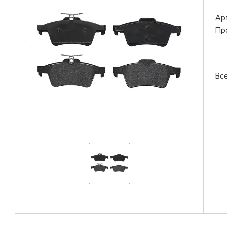
Ар
Пр
Вс