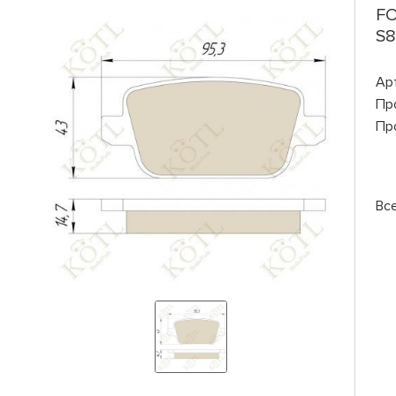
F
S8
Ар
Пр
Пр
Все