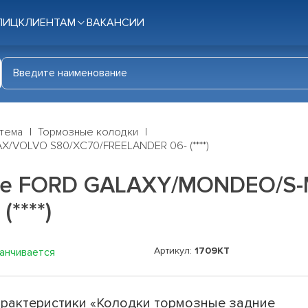
ЛИЦ
КЛИЕНТАМ
ВАКАНСИИ
стема
Тормозные колодки
/VOLVO S80/XC70/FREELANDER 06- (****)
ние FORD GALAXY/MONDEO/S
****)
Артикул:
1709KT
канчивается
рактеристики «Колодки тормозные задние