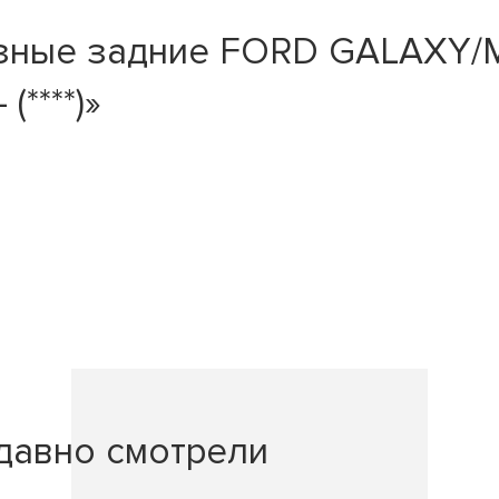
озные задние FORD GALAX
****)»
давно смотрели