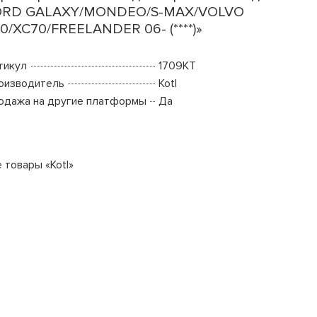
ORD GALAXY/MONDEO/S-MAX/VOLVO
0/XC70/FREELANDER 06- (****)»
тикул
1709KT
оизводитель
Kotl
одажа на другие платформы
Да
 товары «Kotl»