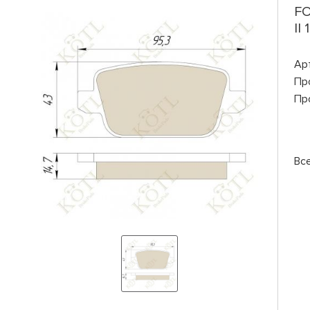
FO
II
Ар
Пр
Пр
Все