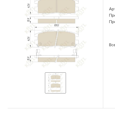
Ар
Пр
Пр
Все