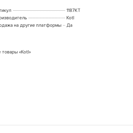
тикул
1187KT
оизводитель
Kotl
одажа на другие платформы
Да
 товары «Kotl»