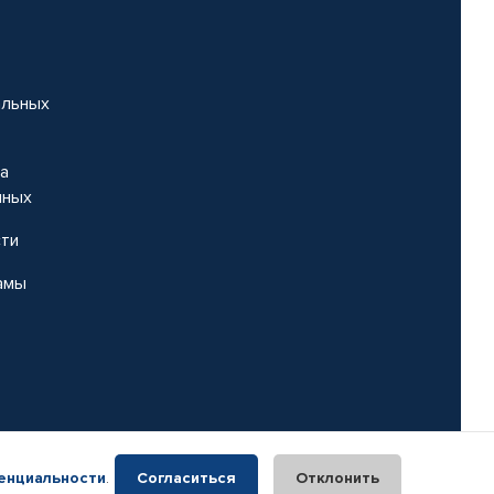
альных
на
нных
сти
амы
енциальности
.
Согласиться
Отклонить