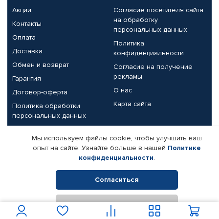
Акции
Согласие посетителя сайта
на обработку
Контакты
персональных данных
Оплата
Политика
Доставка
конфиденциальности
Обмен и возврат
Согласие на получение
рекламы
Гарантия
О нас
Договор-оферта
Карта сайта
Политика обработки
персональных данных
Партнерам
Мы используем файлы cookie, чтобы улучшить ваш
опыт на сайте. Узнайте больше в нашей
Политике
Корпоративным клиентам
Реквизиты компании
конфиденциальности
.
Поставщикам
Согласиться
Отклонить
© КАМАЗ ЦЕНТР ДОНЕЦК, 2015-2026. Все права защищены.
Интернет-магазин автомобильных товаров Автопрофи.