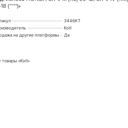
18 (****)»
тикул
3446KT
оизводитель
Kotl
одажа на другие платформы
Да
 товары «Kotl»