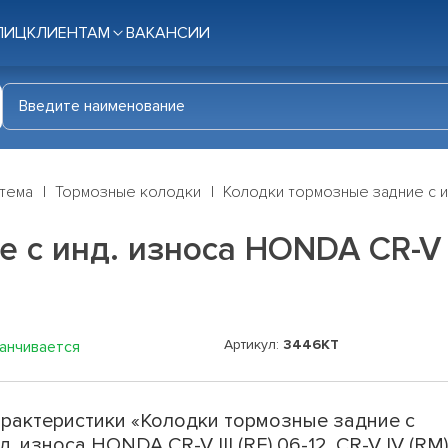
ЛИЦ
КЛИЕНТАМ
ВАКАНСИИ
стема
Тормозные колодки
Колодки тормозные задние с инд.
 инд. износа HONDA CR-V III
Артикул:
3446KT
канчивается
рактеристики «Колодки тормозные задние с
д. износа HONDA CR-V III (RE) 06-12, CR-V IV (RM