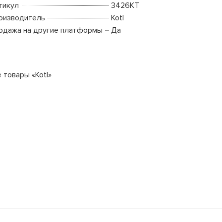
тикул
3426KT
оизводитель
Kotl
одажа на другие платформы
Да
 товары «Kotl»