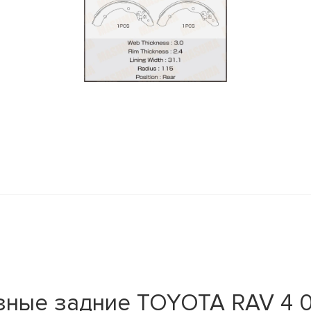
y
зные задние TOYOTA RAV 4 0