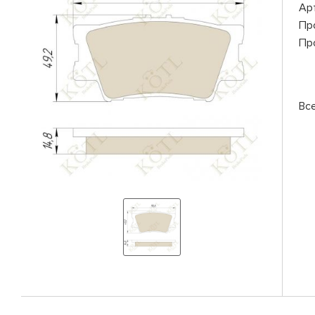
Ар
Пр
Пр
Все