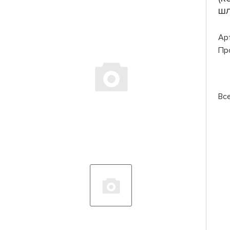
шл
Ар
Пр
Вс