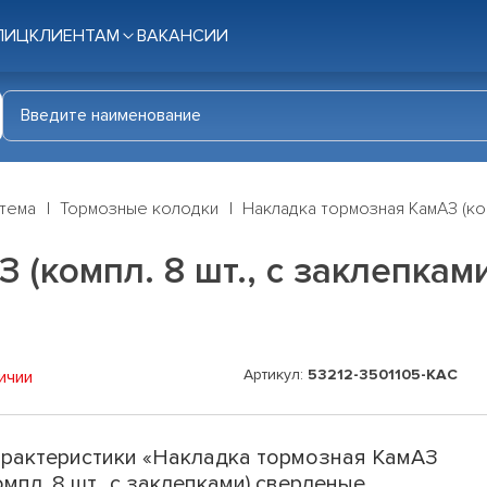
ЛИЦ
КЛИЕНТАМ
ВАКАНСИИ
стема
Тормозные колодки
Накладка тормозная КамАЗ (ко
 (компл. 8 шт., с заклепкам
Артикул:
53212-3501105-КАС
ичии
рактеристики «Накладка тормозная КамАЗ
омпл. 8 шт., с заклепками) сверленые,