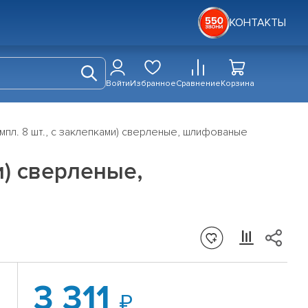
КОНТАКТЫ
Войти
Избранное
Сравнение
Корзина
мпл. 8 шт., с заклепками) сверленые, шлифованые
и) сверленые,
3 311