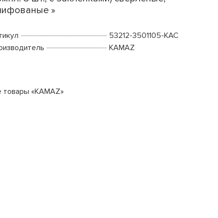
ифованые »
тикул
53212-3501105-КАС
оизводитель
KAMAZ
е товары «KAMAZ»