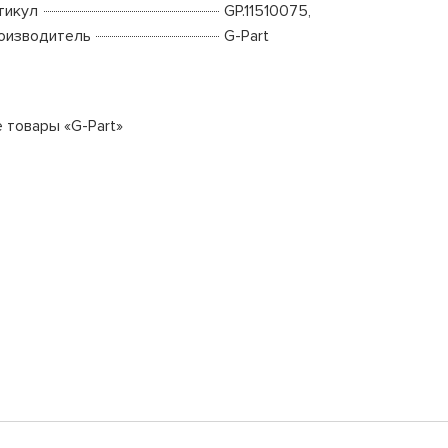
тикул
GP.11510075,
оизводитель
G-Part
е товары «G-Part»