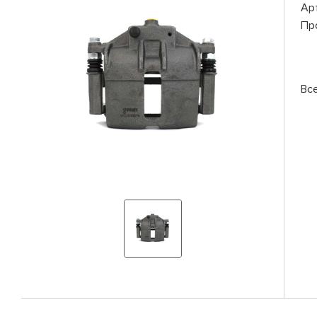
Ар
Пр
Вс