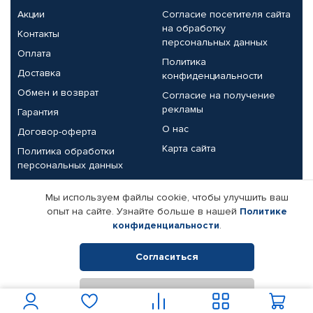
Акции
Согласие посетителя сайта
на обработку
Контакты
персональных данных
Оплата
Политика
Доставка
конфиденциальности
Обмен и возврат
Согласие на получение
рекламы
Гарантия
О нас
Договор-оферта
Карта сайта
Политика обработки
персональных данных
Партнерам
Мы используем файлы cookie, чтобы улучшить ваш
опыт на сайте. Узнайте больше в нашей
Политике
Корпоративным клиентам
Реквизиты компании
конфиденциальности
.
Поставщикам
Согласиться
Отклонить
© КАМАЗ ЦЕНТР ДОНЕЦК, 2015-2026. Все права защищены.
Интернет-магазин автомобильных товаров Автопрофи.